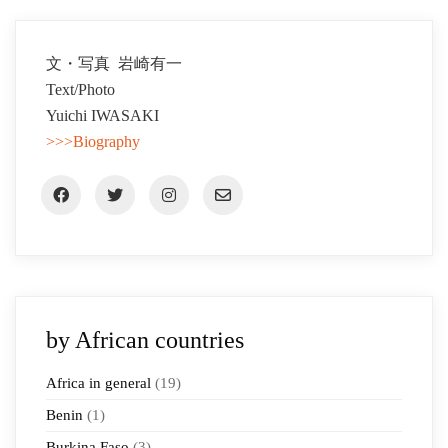
文・写真 岩崎有一
Text/Photo
Yuichi IWASAKI
>>>Biography
by African countries
Africa in general
(19)
Benin
(1)
Burkina Faso
(3)