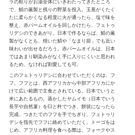
ラの粘りがお湯全体にいきわたってきたところ
で、鯖の薫製と残りの野菜を投入。玉葱がくたく
たに柔らかくなる程度に火が通ったら、塩で味を
整え、赤パームオイルを回しかけたら、フェトゥ
リデシのできあがり。日本で作るならば、鯖の薫
製がなくとも、焼いた鯖や「なまり節」でも近い
味わいが出せるだろう。赤パームオイルは、日本
ではあまり馴染みがなく手に入りにくいと思われ
るため、なければ割愛しても可。
このフェトゥリデシに合わせていただくのは、フ
フ。フフとは、西アフリカから中部アフリカにか
けて広い範囲で主食とされている、日本でいうと
米にあたるもの。蒸かしたヤムイモ（日本でいう
長芋や自然薯）を臼と杵でつき、餅状になったら
完成。つきたてのフフを手でちぎり、フェトゥリ
デシを指先でフフに絡めていただく。トーゴをは
じめ、アフリカ料理を食べる際は、フォークやス