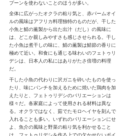
プーンを使わないことのほうが多い。
全体に広がったオクラの粘り気と、赤パームオイ
ルの風味はアフリカ料理独特のものだが、干した
小魚と鯖の薫製から出た出汁（だし）の風味に
は、どこか親しみやすさも感じさせられる。干し
た小魚は煮干しの味に、鯖の薫製は鯖節の香りに
極めて近い。和食にも通じる味わいのフェトゥリ
デシは、日本人の私にはありがたさ倍増の料理
だ。
干した小魚の代わりに沢ガニを砕いたものを使っ
たり、味にパンチを加えるために焼いた鶏肉を加
えたりと、フェトゥリデシのバリエーションは
様々だ。各家庭によって使用される材料は異な
る。オクラではなく、茹でたモロヘイヤを刻んで
入れることも多い。いずれのバリエーションにせ
よ、魚介の風味と野菜の粘り気を利かせること
は、フェトゥリデシを作る上での欠かせないポイ