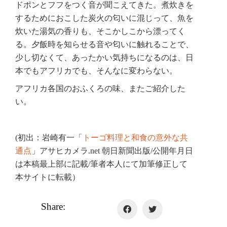
ドポンとフフをつく音が聞こえてきた。煮炊きを
するためにおこした炭火の匂いに混じって、魚を
炊いた湯気の香りも、そこかしこから漂ってく
る。夕飯時を知らせる音や匂いに触れることで、
少し切なくて、あったかい気持ちになるのは、日
本でもアフリカでも、そんなに変わらない。
アフリカ各国のおふくろの味、またご紹介した
い。
(初出：岩崎有一「
トーゴ料理と和食の意外な共
通点
」アサヒカメラ.net 朝日新聞出版/公開年月日
は本稿最上部に記載/筆者本人にて加筆修正して
本サイトに転載）
Share: