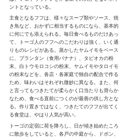
ントとなっている。
主食となるフフは、様々なスープ類やソース、焼
き魚など、おかずに相当するものになら、基本的
に何にでも添えられる。毎日食べるものだけあっ
て、トーゴ人のフフへのこだわりは強く、いく通
りものレシピがある。蒸かしたヤムイモをベース
に、プランタン（食用バナナ）、タピオカの粉
末、白トウモロコシの粉末、ヤムイモやタロイモ
の粉末などを、各店・各家庭で独自の配合で作る
ため、味わいはそれぞれ微妙に異なる。また、何
と言ってもつきたてが柔らかく口当たりも滑らか
なため、食べる直前につくのが最善の供し方とな
る。作り置きではなく、つきたてのフフが出てく
る食堂は、やはり人気が高い。
トーゴの定宿に荷を降ろし、日が傾き始めたころ
に散歩をしていると、各戸の中庭から、ドポン、