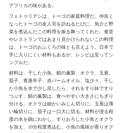
アフリカの味がある。
フェトゥリデシは、トーゴの家庭料理だ。仲良く
なったトーゴの友人宅を訪ねるたびに、魚介と野
菜を煮込んだこの料理を振る舞ってくれた。食堂
やレストランではあまり見かけられないこの料理
は、トーゴのおふくろの味とも言えよう。日本で
手に入りにくい材料もあるが、レシピは至ってシ
ンプルだ。
材料は、干した小魚、鯖の薫製、オクラ、玉葱、
茄子、青唐辛子、赤パームオイル、塩少々。干し
た小魚を水で少し戻したら、それをすり鉢ですり
つぶす。鯖の薫製は、食べやすい大きさにちぎり
分ける。オクラは細かいみじん切りに。玉葱は薄
い輪切りに、茄子は一口大に切る。材料が浸る程
度の水を鍋にわかし、すりおろした小魚とオクラ
を加え、10分程度煮込む。小魚の風味が香りオク